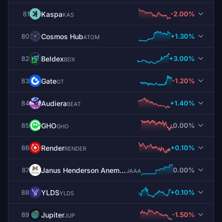
Kaspa
-2.00%
81
KAS
Cosmos Hub
+1.30%
80
ATOM
Beldex
+3.00%
82
BDX
Gate
-1.20%
83
GT
Audiera
+1.40%
84
BEAT
GHO
0.00%
85
GHO
Render
+0.10%
86
RENDER
Janus Henderson Anemoy AAA CLO Fund
0.00%
87
JAAA
YLDS
+0.10%
88
YLDS
Jupiter
-1.50%
89
JUP