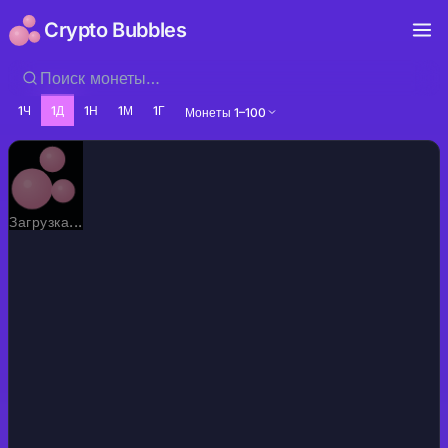
Crypto Bubbles
1Ч
1Д
1Н
1М
1Г
Монеты 1–100
Загрузка...