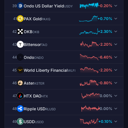
Ondo US Dollar Yield
-0.20%
39
USDY
PAX Gold
+0.70%
41
PAXG
OKB
+2.30%
42
OKB
Bittensor
-2.20%
43
TAO
Ondo
-6.40%
44
ONDO
World Liberty Financial
-2.20%
45
WLFI
Aster
-0.80%
46
ASTER
HTX DAO
0.00%
47
HTX
Ripple USD
0.00%
48
RLUSD
USDD
+0.10%
49
USDD