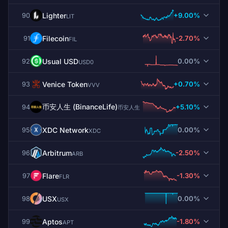
Lighter
+9.00%
90
LIT
Filecoin
-2.70%
91
FIL
Usual USD
0.00%
92
USD0
Venice Token
+0.70%
93
VVV
币安人生 (BinanceLife)
+5.10%
94
币安人生
XDC Network
0.00%
95
XDC
Arbitrum
-2.50%
96
ARB
Flare
-1.30%
97
FLR
USX
0.00%
98
USX
Aptos
-1.80%
99
APT