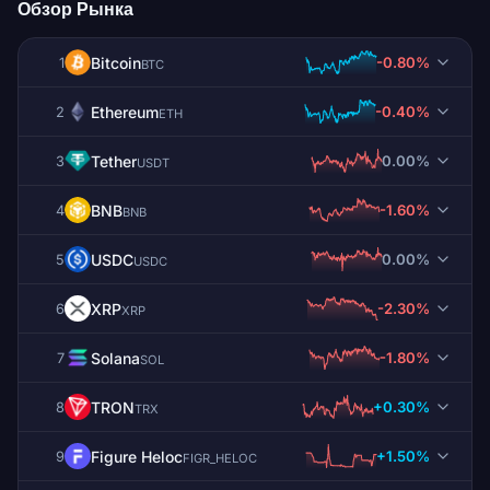
Обзор Рынка
Bitcoin
-0.80%
1
BTC
Ethereum
-0.40%
2
ETH
Tether
0.00%
3
USDT
BNB
-1.60%
4
BNB
USDC
0.00%
5
USDC
XRP
-2.30%
6
XRP
Solana
-1.80%
7
SOL
TRON
+0.30%
8
TRX
Figure Heloc
+1.50%
9
FIGR_HELOC