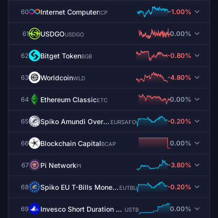
Internet Computer
-1.00%
60
ICP
USDGO
0.00%
61
USDGO
Bitget Token
-0.80%
62
BGB
Worldcoin
-4.80%
63
WLD
Ethereum Classic
0.00%
64
ETC
Spiko Amundi Overnight Swap Fund (EUR)
-0.20%
65
EURSAFO
Blockchain Capital
0.00%
66
BCAP
Pi Network
-3.80%
67
PI
Spiko EU T-Bills Money Market Fund
-0.20%
68
EUTBL
Invesco Short Duration US Government Securities Fund
0.00%
69
USTB