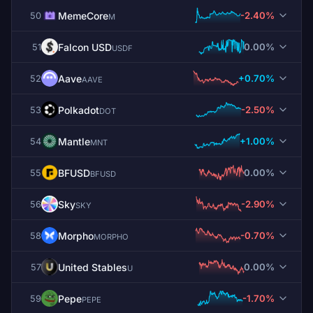
MemeCore
-2.40%
50
M
Falcon USD
0.00%
51
USDF
Aave
+0.70%
52
AAVE
Polkadot
-2.50%
53
DOT
Mantle
+1.00%
54
MNT
BFUSD
0.00%
55
BFUSD
Sky
-2.90%
56
SKY
Morpho
-0.70%
58
MORPHO
United Stables
0.00%
57
U
Pepe
-1.70%
59
PEPE