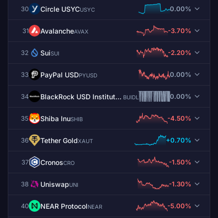
Circle USYC
0.00%
30
USYC
Avalanche
-3.70%
31
AVAX
Sui
-2.20%
32
SUI
PayPal USD
0.00%
33
PYUSD
BlackRock USD Institutional Digital Liquidity Fund
0.00%
34
BUIDL
Shiba Inu
-4.50%
35
SHIB
Tether Gold
+0.70%
36
XAUT
Cronos
-1.50%
37
CRO
Uniswap
-1.30%
38
UNI
NEAR Protocol
-5.00%
40
NEAR