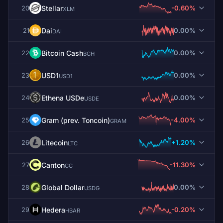
Stellar
-0.60%
20
XLM
Dai
0.00%
21
DAI
Bitcoin Cash
0.00%
22
BCH
USD1
0.00%
23
USD1
Ethena USDe
0.00%
24
USDE
Gram (prev. Toncoin)
-4.00%
25
GRAM
Litecoin
+1.20%
26
LTC
Canton
-11.30%
27
CC
Global Dollar
0.00%
28
USDG
Hedera
-0.20%
29
HBAR