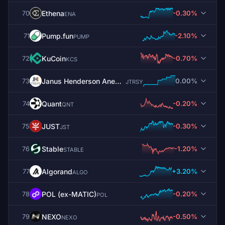
Ethena
-0.30%
70
ENA
Pump.fun
-2.10%
71
PUMP
KuCoin
-0.70%
72
KCS
Janus Henderson Anemoy Treasury Fund
0.00%
73
JTRSY
Quant
-0.20%
74
QNT
JUST
-0.30%
75
JST
​​Stable
-1.20%
76
STABLE
Algorand
+3.20%
77
ALGO
POL (ex-MATIC)
-0.20%
78
POL
NEXO
-0.50%
79
NEXO