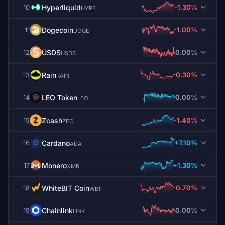
Hyperliquid
-1.30%
10
HYPE
Dogecoin
-1.00%
11
DOGE
USDS
0.00%
12
USDS
Rain
-0.30%
13
RAIN
LEO Token
0.00%
14
LEO
Zcash
-1.40%
15
ZEC
Cardano
+7.10%
16
ADA
Monero
+1.30%
17
XMR
WhiteBIT Coin
-0.70%
18
WBT
Chainlink
0.00%
19
LINK