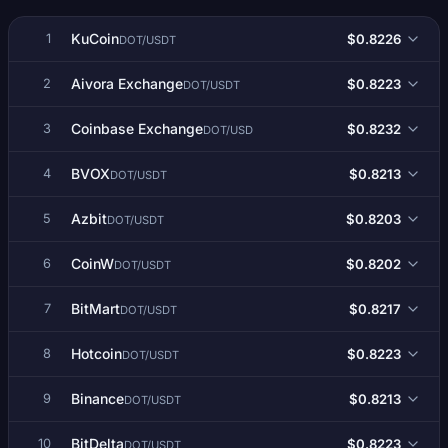
KuCoin
$0.8226
1
DOT/USDT
Aivora Exchange
$0.8223
2
DOT/USDT
Coinbase Exchange
$0.8232
3
DOT/USD
BVOX
$0.8213
4
DOT/USDT
Azbit
$0.8203
5
DOT/USDT
CoinW
$0.8202
6
DOT/USDT
BitMart
$0.8217
7
DOT/USDT
Hotcoin
$0.8223
8
DOT/USDT
Binance
$0.8213
9
DOT/USDT
BitDelta
$0.8223
10
DOT/USDT