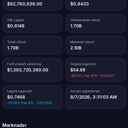
$82,760,939.00
$0.8433
24h Lagsta
Cirkulerande utbud
$0.8148
1.70B
Totalt utbud
Maximalt utbud
1.70B
2.10B
Fullt utspatt vardering
Hogsta nagonsin
$1,393,720,389.00
$54.98
-98.51% fran ATH · 11/4/2021
Lagsta nagonsin
Senast uppdaterad
$0.7468
8/7/2026, 3:31:03 AM
+10.05% fran ATL · 7/31/2026
Marknader