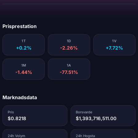
Laddar...
Prisprestation
1T
1D
1V
+0.2%
-2.26%
+7.72%
1M
1A
-1.44%
-77.51%
Marknadsdata
Pris
Borsvarde
$0.8218
$1,393,716,511.00
24h Volym
24h Hogsta