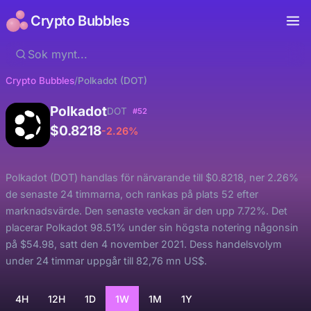
Crypto Bubbles
Crypto Bubbles
/
Polkadot (DOT)
Polkadot
DOT
#52
$0.8218
-2.26%
Polkadot (DOT) handlas för närvarande till $0.8218, ner 2.26%
de senaste 24 timmarna, och rankas på plats 52 efter
marknadsvärde. Den senaste veckan är den upp 7.72%. Det
placerar Polkadot 98.51% under sin högsta notering någonsin
på $54.98, satt den 4 november 2021. Dess handelsvolym
under 24 timmar uppgår till 82,76 mn US$.
4H
12H
1D
1W
1M
1Y