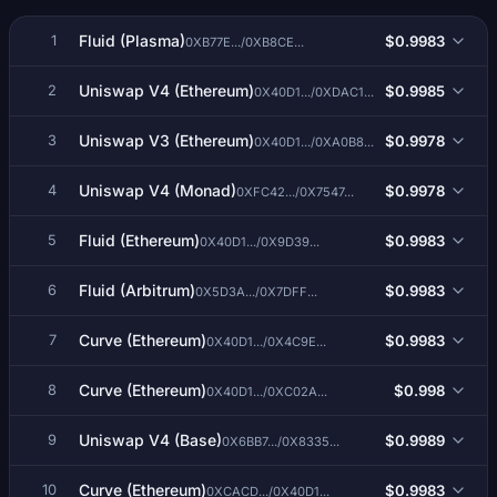
Fluid (Plasma)
$0.9983
1
0XB77E.../0XB8CE...
Uniswap V4 (Ethereum)
$0.9985
2
0X40D1.../0XDAC1...
Uniswap V3 (Ethereum)
$0.9978
3
0X40D1.../0XA0B8...
Uniswap V4 (Monad)
$0.9978
4
0XFC42.../0X7547...
Fluid (Ethereum)
$0.9983
5
0X40D1.../0X9D39...
Fluid (Arbitrum)
$0.9983
6
0X5D3A.../0X7DFF...
Curve (Ethereum)
$0.9983
7
0X40D1.../0X4C9E...
Curve (Ethereum)
$0.998
8
0X40D1.../0XC02A...
Uniswap V4 (Base)
$0.9989
9
0X6BB7.../0X8335...
Curve (Ethereum)
$0.9983
10
0XCACD.../0X40D1...