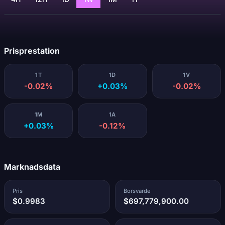
Laddar...
Prisprestation
1T
1D
1V
-0.02%
+0.03%
-0.02%
1M
1A
+0.03%
-0.12%
Marknadsdata
Pris
Borsvarde
$0.9983
$697,779,900.00