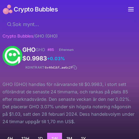
Crypto Bubbles
Crypto Bubbles
/
GHO (GHO)
GHO
GHO
#85
Ethereum
$0.9983
+0.03%
KONTRAKT
0x40d16f…ae6c2f
GHO (GHO) handlas för närvarande till $0.9983, i stort sett
oförändrat de senaste 24 timmarna, och rankas på plats 85
efter marknadsvärde. Den senaste veckan är den ner 0.02%.
Det placerar GHO 3.07% under sin högsta notering någonsin
på $1.03, satt den 28 februari 2024. Dess handelsvolym under
24 timmar uppgår till 1,70 mn US$.
4H
12H
1D
1W
1M
1Y