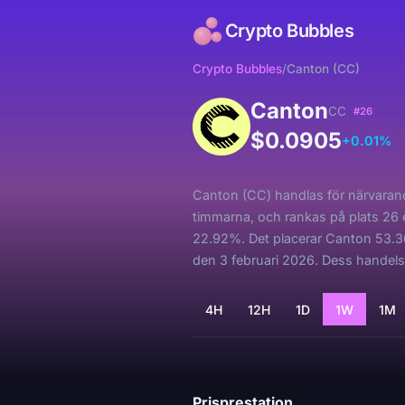
Crypto Bubbles
Crypto Bubbles
/
Canton (CC)
Canton
CC
#26
$0.0905
+0.01%
Canton (CC) handlas för närvarande
timmarna, och rankas på plats 26
22.92%. Det placerar Canton 53.3
den 3 februari 2026. Dess handels
4H
12H
1D
1W
1M
Laddar...
Prisprestation