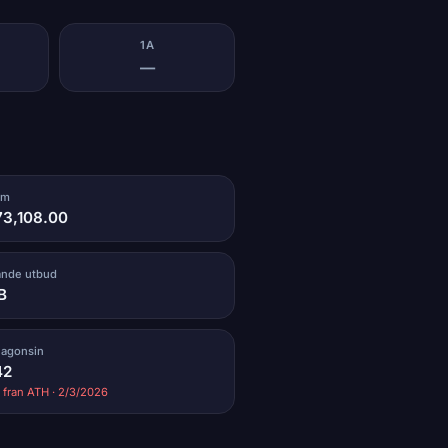
1A
—
ym
73,108.00
ande utbud
B
nagonsin
42
fran ATH · 2/3/2026