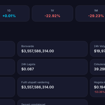
1D
1V
1M
+0.01%
-22.92%
-29.23%
Borsvarde
24h Vol
$3,557,586,314.00
$19,9
24h Lagsta
Cirkuler
$0.087
39.29
Fullt utspatt vardering
Hogsta 
$3,557,586,314.00
$0.19
-53.36% 
Senast uppdaterad