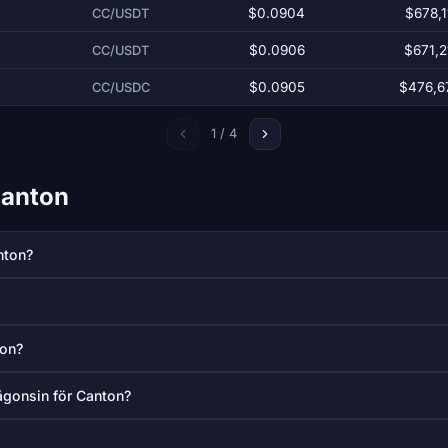
$0.0904
$678,1
CC/USDT
$0.0906
$671,2
CC/USDT
$0.0905
$476,6
CC/USDC
1 / 4
Canton
nton?
ton?
ågonsin för Canton?