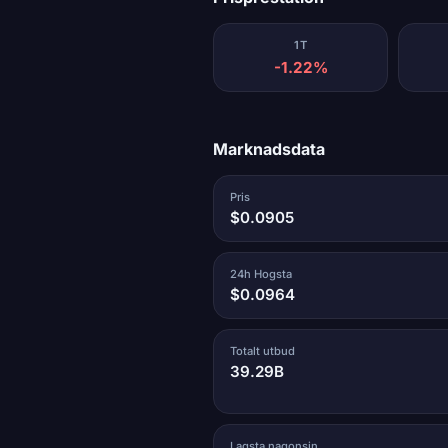
1T
-1.22%
Marknadsdata
Pris
$0.0905
24h Hogsta
$0.0964
Totalt utbud
39.29B
Lagsta nagonsin