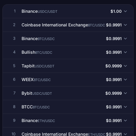
Binance
$1.00
1
USDC/USDT
Coinbase International Exchange
$0.9991
2
BTC/USDC
Binance
$0.9991
3
BTC/USDC
Bullish
$0.9991
4
BTC/USDC
Tapbit
$0.9999
5
USDC/USDT
WEEX
$0.9991
6
BTC/USDC
Bybit
$0.9999
7
USDC/USDT
BTCC
$0.9991
8
BTC/USDC
Binance
$0.9991
9
ETH/USDC
Coinbase International Exchange
$0.9991
10
ETH/USDC