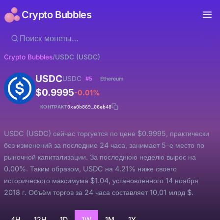
Crypto Bubbles
Crypto Bubbles
/
USDC (USDC)
USDC
USDC
#5
Ethereum
$0.9995
-0.01%
КОНТРАКТ
0xa0b869…06eb48
USDC (USDC) сейчас торгуется по цене $0.9995, практически
без изменений за последние 24 часа, занимает 5-е место по
рыночной капитализации. За последнюю неделю вырос на
0.00%. Таким образом, USDC на 4.21% ниже своего
исторического максимума $1.04, установленного 14 ноября
2018 г. Объём торгов за 24 часа составляет 10,01 млрд $.
4H
12H
1D
1W
1M
1Y