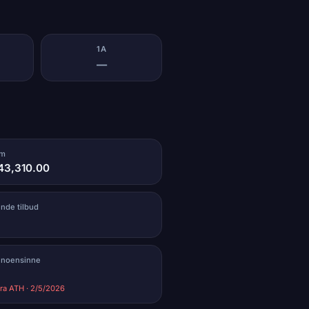
1A
—
um
43,310.00
ende tilbud
 noensinne
ra ATH · 2/5/2026