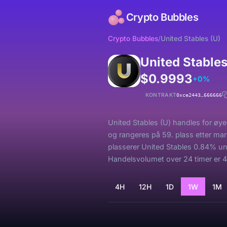
Crypto Bubbles
Crypto Bubbles
/
United Stables (U)
United Stable
$0.9993
+0%
KONTRAKT
0xce2443…666666
United Stables (U) handles for øyeb
og rangeres på 59. plass etter ma
plasserer United Stables 0.84% und
Handelsvolumet over 24 timer er 4
4H
12H
1D
1W
1M
Laster...