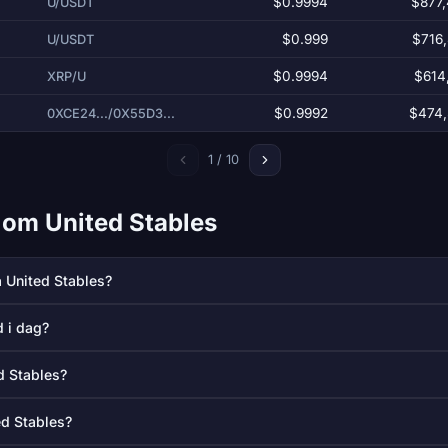
$0.9994
$877
U/USDT
$0.999
$716
U/USDT
$0.9994
$614
XRP/U
$0.9992
$474,
0XCE24.../0X55D3...
1 / 10
l om United Stables
 United Stables?
d i dag?
d Stables?
ed Stables?