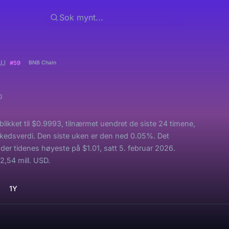
s
U
#59
BNB Chain
likket til $0.9993, tilnærmet uendret de siste 24 timene,
rkedsverdi. Den siste uken er den ned 0.05%. Det
er tidenes høyeste på $1.01, satt 5. februar 2026.
2,54 mill. USD.
1Y