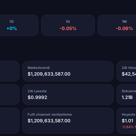
1D
1U
1M
+0%
-0.05%
-0.06%
Markedsverdi
24t Vol
$1,209,633,587.00
$42,5
24t Laveste
Sirkuler
$0.9992
1.21B
Fullt utvannet verdsettelse
Hoyeste
$1,209,633,587.00
$1.01
-0.84% f