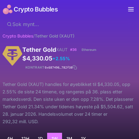
Crypto Bubbles
Crypto Bubbles
/
Tether Gold (XAUT)
Tether Gold
XAUT
#36
Ethereum
$4,330.05
+2.55%
KONTRAKT
0x687496…782f38
Tether Gold (XAUT) handles for øyeblikket til $4,330.05, opp
2.55% de siste 24 timene, og rangeres på 36. plass etter
markedsverdi. Den siste uken er den opp 7.28%. Det plasserer
Tether Gold 21.34% under tidenes høyeste på $5,504.62, satt
28. januar 2026. Handelsvolumet over 24 timer er
292,32 mill. USD.
4H
12H
1D
1W
1M
1Y