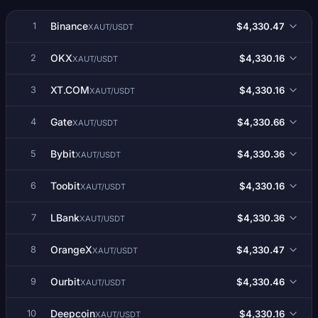
Binance
$4,330.47
1
XAUT/USDT
OKX
$4,330.16
2
XAUT/USDT
XT.COM
$4,330.16
3
XAUT/USDT
Gate
$4,330.66
4
XAUT/USDT
Bybit
$4,330.36
5
XAUT/USDT
Toobit
$4,330.16
6
XAUT/USDT
LBank
$4,330.36
7
XAUT/USDT
OrangeX
$4,330.47
8
XAUT/USDT
Ourbit
$4,330.46
9
XAUT/USDT
Deepcoin
$4,330.16
10
XAUT/USDT