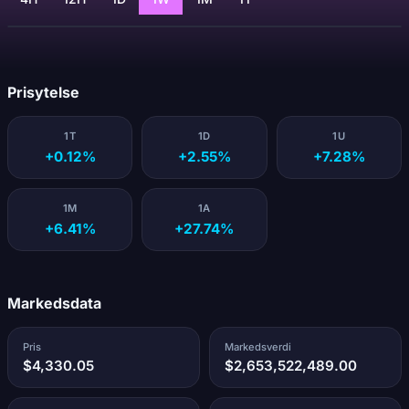
Laster...
Prisytelse
1T
1D
1U
+0.12%
+2.55%
+7.28%
1M
1A
+6.41%
+27.74%
Markedsdata
Pris
Markedsverdi
$4,330.05
$2,653,522,489.00