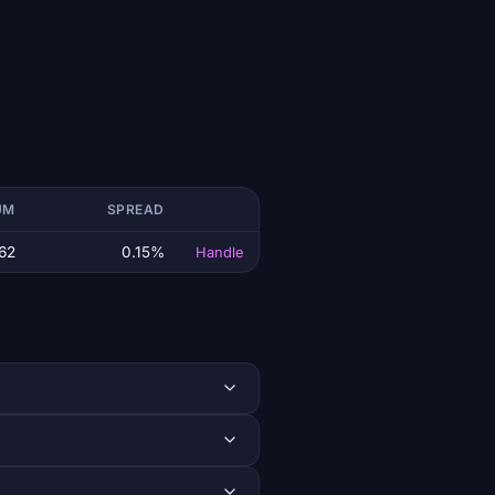
UM
SPREAD
62
0.15%
Handle