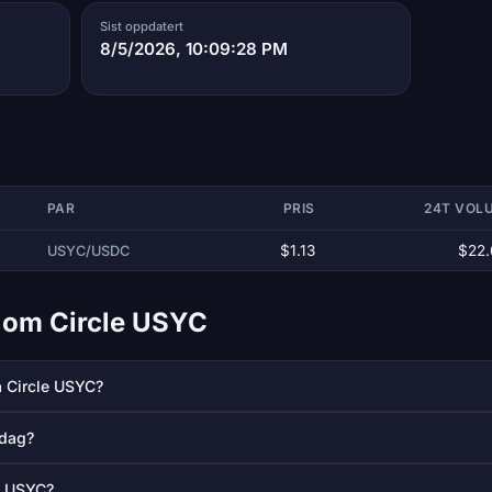
Sist oppdatert
8/5/2026, 10:09:28 PM
PAR
PRIS
24T VOL
$1.13
$22.
USYC/USDC
l om Circle USYC
å Circle USYC?
 dag?
e USYC?