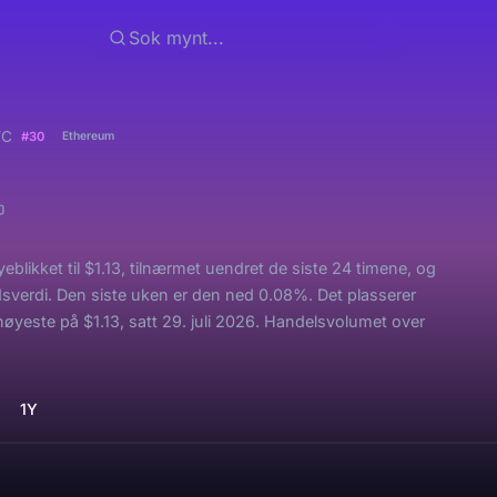
YC
#30
Ethereum
blikket til $1.13, tilnærmet uendret de siste 24 timene, og
dsverdi. Den siste uken er den ned 0.08%. Det plasserer
øyeste på $1.13, satt 29. juli 2026. Handelsvolumet over
1Y