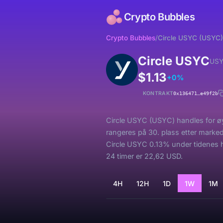
Crypto Bubbles
Crypto Bubbles
/
Circle USYC (USYC)
Circle USYC
US
$1.13
+0%
KONTRAKT
0x136471…e49f2b
Circle USYC (USYC) handles for øye
rangeres på 30. plass etter marke
Circle USYC 0.13% under tidenes h
24 timer er 22,62 USD.
4H
12H
1D
1W
1M
Laster...