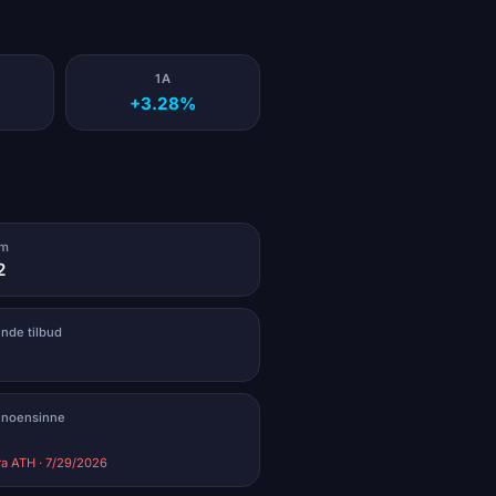
1A
+3.28%
um
2
ende tilbud
 noensinne
ra ATH · 7/29/2026