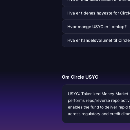
Hva er tidenes høyeste for Circ
Hvor mange USYC er i omløp?
Hva er handelsvolumet til Circl
Om Circle USYC
USYC: Tokenized Money Market Fun
performs repo/reverse repo activi
enables the fund to deliver rapi
across regulatory and credit dim