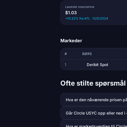
Laveste noensinne
$1.03
+10.22% fra ATL · 12/5/2024
Markeder
#
BØRS
1
Deribit Spot
Ofte stilte spørsmå
Hva er den nåværende prisen p
Går Circle USYC opp eller ned i
Hva er markedsverdien til Circl