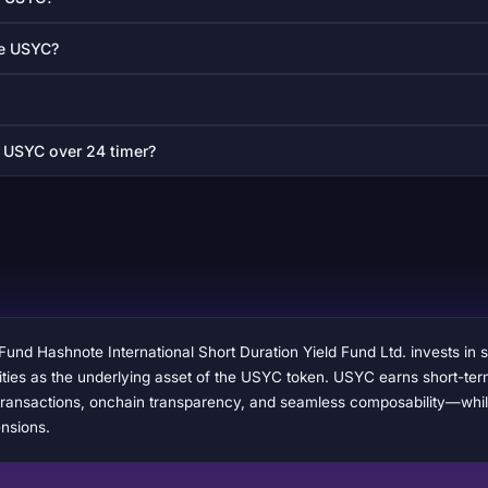
le USYC?
e USYC over 24 timer?
d Hashnote International Short Duration Yield Fund Ltd. invests in sh
ties as the underlying asset of the USYC token. USYC earns short-term
d transactions, onchain transparency, and seamless composability—whil
ensions.