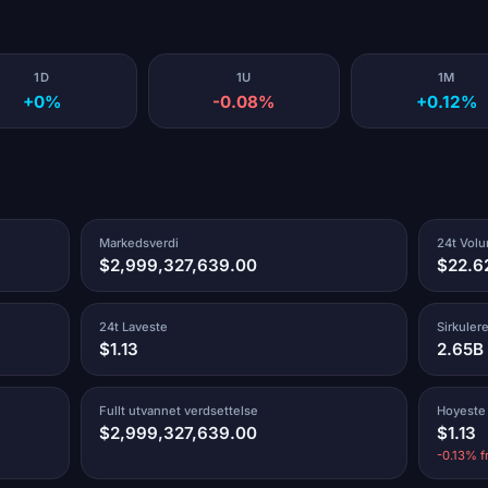
1D
1U
1M
+0%
-0.08%
+0.12%
Markedsverdi
24t Vol
$2,999,327,639.00
$22.6
24t Laveste
Sirkuler
$1.13
2.65B
Fullt utvannet verdsettelse
Hoyeste
$2,999,327,639.00
$1.13
-0.13% f