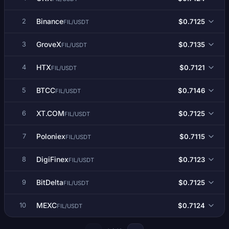
Binance
$0.7125
2
FIL/USDT
GroveX
$0.7135
3
FIL/USDT
HTX
$0.7121
4
FIL/USDT
BTCC
$0.7146
5
FIL/USDT
XT.COM
$0.7125
6
FIL/USDT
Poloniex
$0.7115
7
FIL/USDT
DigiFinex
$0.7123
8
FIL/USDT
BitDelta
$0.7125
9
FIL/USDT
MEXC
$0.7124
10
FIL/USDT