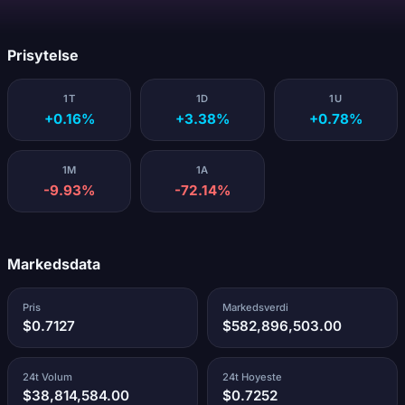
Laster...
Prisytelse
1T
1D
1U
+0.16%
+3.38%
+0.78%
1M
1A
-9.93%
-72.14%
Markedsdata
Pris
Markedsverdi
$0.7127
$582,896,503.00
24t Volum
24t Hoyeste
$38,814,584.00
$0.7252