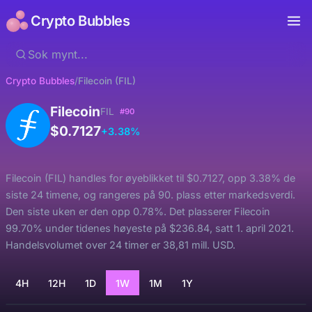
Crypto Bubbles
Crypto Bubbles
/
Filecoin (FIL)
Filecoin
FIL
#90
$0.7127
+3.38%
Filecoin (FIL) handles for øyeblikket til $0.7127, opp 3.38% de
siste 24 timene, og rangeres på 90. plass etter markedsverdi.
Den siste uken er den opp 0.78%. Det plasserer Filecoin
99.70% under tidenes høyeste på $236.84, satt 1. april 2021.
Handelsvolumet over 24 timer er 38,81 mill. USD.
4H
12H
1D
1W
1M
1Y