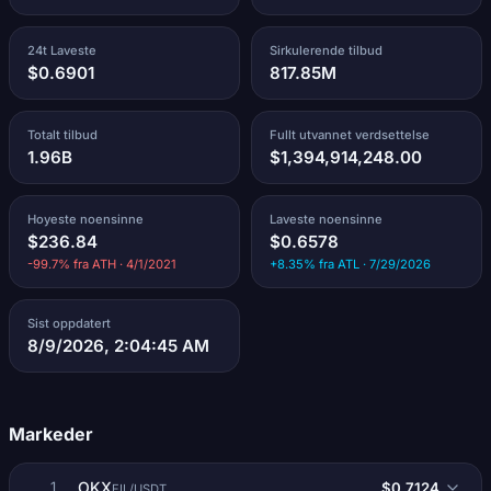
24t Laveste
Sirkulerende tilbud
$0.6901
817.85M
Totalt tilbud
Fullt utvannet verdsettelse
1.96B
$1,394,914,248.00
Hoyeste noensinne
Laveste noensinne
$236.84
$0.6578
-99.7% fra ATH · 4/1/2021
+8.35% fra ATL · 7/29/2026
Sist oppdatert
8/9/2026, 2:04:45 AM
Markeder
OKX
$0.7124
1
FIL/USDT