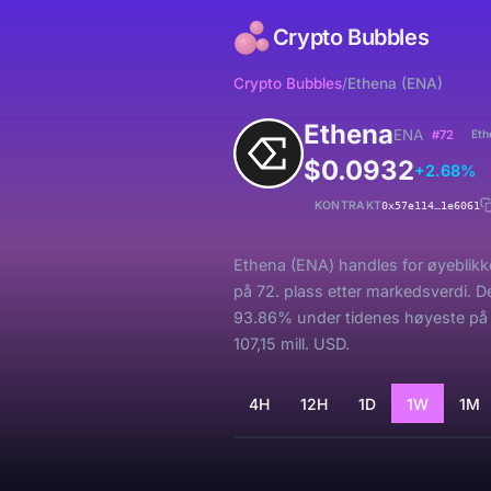
Crypto Bubbles
Crypto Bubbles
/
Ethena (ENA)
Ethena
ENA
#72
Eth
$0.0932
+2.68%
KONTRAKT
0x57e114…1e6061
Ethena (ENA) handles for øyeblikk
på 72. plass etter markedsverdi. 
93.86% under tidenes høyeste på $1
107,15 mill. USD.
4H
12H
1D
1W
1M
Laster...