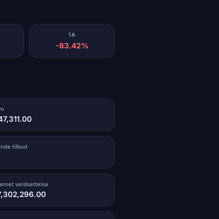
1A
-83.42%
um
47,311.00
ende tilbud
vannet verdsettelse
7,302,296.00