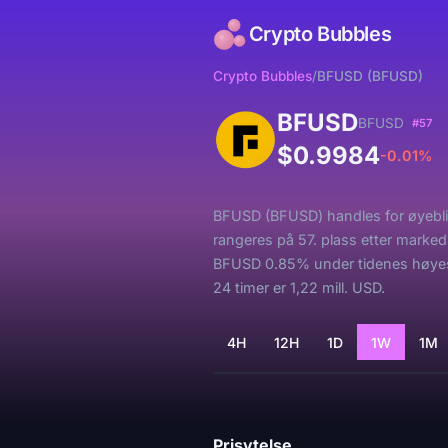
Crypto Bubbles
Crypto Bubbles
/
BFUSD (BFUSD)
BFUSD
BFUSD
#57
$0.9984
-0.01%
BFUSD (BFUSD) handles for øyeblik
rangeres på 57. plass etter marked
BFUSD 0.85% under tidenes høyest
24 timer er 1,22 mill. USD.
4H
12H
1D
1W
1M
Laster...
Prisytelse