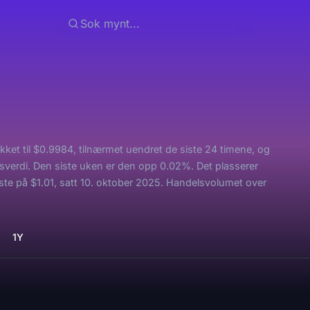
ket til $0.9984, tilnærmet uendret de siste 24 timene, og
sverdi. Den siste uken er den opp 0.02%. Det plasserer
e på $1.01, satt 10. oktober 2025. Handelsvolumet over
1Y