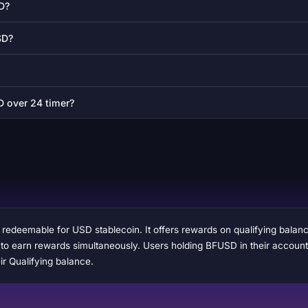
D?
SD?
D over 24 timer?
redeemable for USD stablecoin. It offers rewards on qualifying balan
to earn rewards simultaneously. Users holding BFUSD in their account w
ir Qualifying balance.