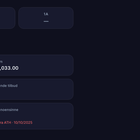
1A
—
um
9,033.00
ende tilbud
 noensinne
ra ATH · 10/10/2025