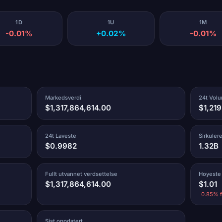
1D
1U
1M
-0.01%
+0.02%
-0.01%
Markedsverdi
24t Vol
$1,317,864,614.00
$1,21
24t Laveste
Sirkuler
$0.9982
1.32B
Fullt utvannet verdsettelse
Hoyeste
$1,317,864,614.00
$1.01
-0.85% f
Sist oppdatert