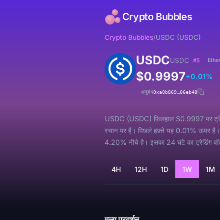
Crypto Bubbles
Crypto Bubbles
/
USDC (USDC)
USDC
USDC
#5
Ethe
$0.9997
+0.01%
अनुबंध
0xa0b869…06eb48
USDC (USDC) फ़िलहाल $0.9997 पर ट्रेड हो रह
स्थान पर है। पिछले हफ़्ते यह 0.01% ऊपर 
4.20% नीचे है। इसका 24 घंटे का ट्रेडिंग वॉल
4H
12H
1D
1W
1M
लोड हो रहा है...
मूल्य प्रदर्शन