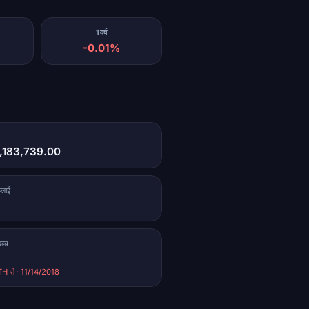
1वर्ष
-0.01%
5,183,739.00
्लाई
च्च
H से · 11/14/2018