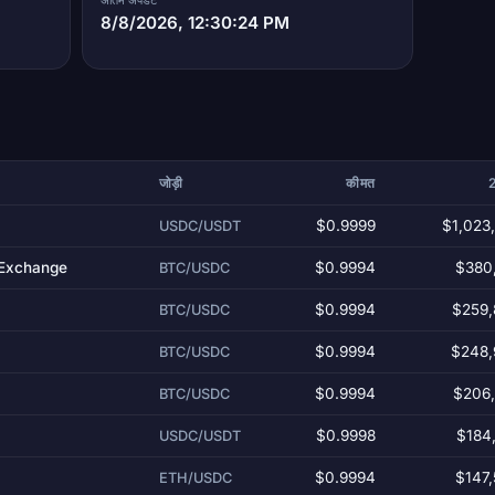
8/8/2026, 12:30:24 PM
जोड़ी
कीमत
2
$0.9999
$1,023
USDC/USDT
 Exchange
$0.9994
$380
BTC/USDC
$0.9994
$259,
BTC/USDC
$0.9994
$248,
BTC/USDC
$0.9994
$206,
BTC/USDC
$0.9998
$184
USDC/USDT
$0.9994
$147
ETH/USDC