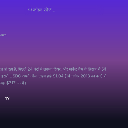
reum
ा है, पिछले 24 घंटों में लगभग स्थिर, और मार्केट कैप के हिसाब से 5वें
है। इससे USDC अपने ऑल-टाइम हाई $1.04 (14 नवंबर 2018 को बना) से
्यूम $7.17 अ॰ है।
1Y