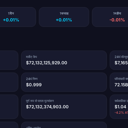
1दिन
1सप्ताह
1महीना
+0.01%
+0.01%
-0.01%
मार्केट कैप
24घं वॉल्यूम
$72,132,125,929.00
$7,16
24घं निम्न
परिसंचारी सप
$0.999
72.15B
पूर्ण रूप से पतला मूल्यांकन
सर्वकालिक उ
$72,132,374,903.00
$1.04
-4.2% AT
अंतिम अपडेट