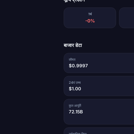
1घं
-0%
बाजार डेटा
कीमत
$0.9997
24घं उच्च
$1.00
कुल आपूर्ति
72.15B
सर्वकालिक निम्न