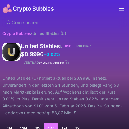
Crypto Bubbles
Crypto Bubbles
/
United Stables (U)
United Stables
U
#58
BNB Chain
$0.9996
+0.02%
VERTRAG
0xce2443…666666
United Stables (U) notiert aktuell bei $0.9996, nahezu
unverändert in den letzten 24 Stunden, und belegt Rang 58
nach Marktkapitalisierung. Auf Wochensicht liegt der Kurs
0.01% im Plus. Damit steht United Stables 0.82% unter dem
Allzeithoch von $1.01 vom 5. Februar 2026. Das 24-Stunden-
Handelsvolumen beträgt 58,87 Mio. $.
4H
12H
1D
1W
1M
1Y