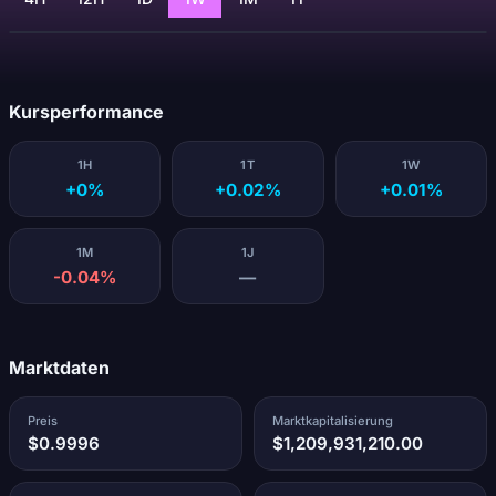
Lädt...
Kursperformance
1H
1T
1W
+0%
+0.02%
+0.01%
1M
1J
-0.04%
—
Marktdaten
Preis
Marktkapitalisierung
$0.9996
$1,209,931,210.00