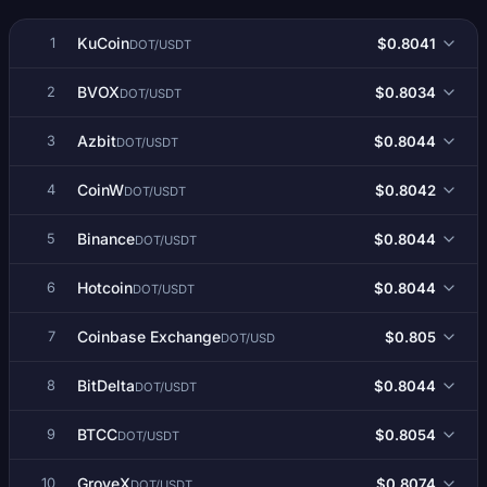
KuCoin
$0.8041
1
DOT/USDT
BVOX
$0.8034
2
DOT/USDT
Azbit
$0.8044
3
DOT/USDT
CoinW
$0.8042
4
DOT/USDT
Binance
$0.8044
5
DOT/USDT
Hotcoin
$0.8044
6
DOT/USDT
Coinbase Exchange
$0.805
7
DOT/USD
BitDelta
$0.8044
8
DOT/USDT
BTCC
$0.8054
9
DOT/USDT
GroveX
$0.8074
10
DOT/USDT