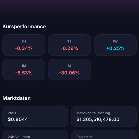
Lädt...
Kursperformance
1H
1T
1W
-0.34%
-0.29%
+0.25%
1M
1J
-8.53%
-80.06%
Marktdaten
Preis
Marktkapitalisierung
$0.8044
$1,365,516,478.00
24h Volumen
24h Hoch