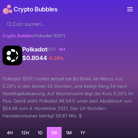
Crypto Bubbles
Crypto Bubbles
/
Polkadot (DOT)
Polkadot
DOT
#54
$0.8044
-0.29%
Polkadot (DOT) notiert aktuell bei $0.8044, ein Minus von
0.29% in den letzten 24 Stunden, und belegt Rang 54 nach
Marktkapitalisierung. Auf Wochensicht liegt der Kurs 0.25% im
Plus. Damit steht Polkadot 98.54% unter dem Allzeithoch von
$54.98 vom 4. November 2021. Das 24-Stunden-
Handelsvolumen beträgt 59,87 Mio. $.
4H
12H
1D
1W
1M
1Y