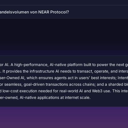
Handelsvolumen von NEAR Protocol?
or AI. A high-performance, AI-native platform built to power the next 
ts. It provides the infrastructure AI needs to transact, operate, and i
er-Owned AI, which ensures agents act in users’ best interests; Inten
or seamless, goal-driven transactions across chains; and a sharded bl
and low-cost execution needed for real-world AI and Web3 use. This in
er-owned, AI-native applications at internet scale.