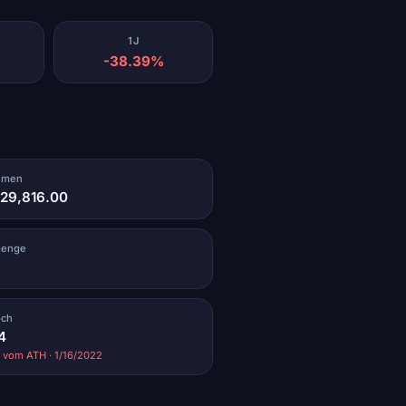
1J
-38.39%
umen
629,816.00
menge
och
4
 vom ATH · 1/16/2022