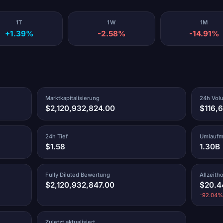
1T
1W
1M
+1.39%
-2.58%
-14.91%
Marktkapitalisierung
24h Vol
$2,120,932,824.00
$116,
24h Tief
Umlauf
$1.58
1.30B
Fully Diluted Bewertung
Allzeith
$2,120,932,847.00
$20.4
-92.04%
Zuletzt aktualisiert