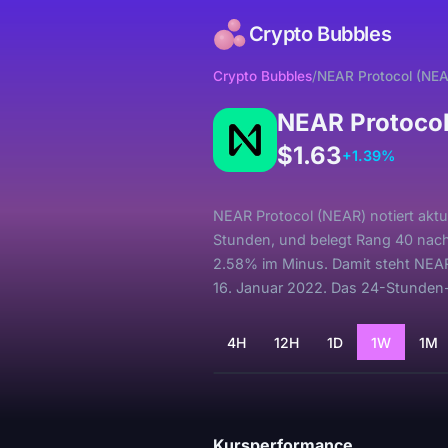
Crypto Bubbles
Crypto Bubbles
/
NEAR Protocol (NE
NEAR Protoco
$1.63
+1.39%
NEAR Protocol (NEAR) notiert aktue
Stunden, und belegt Rang 40 nach 
2.58% im Minus. Damit steht NEA
16. Januar 2022. Das 24-Stunden-
4H
12H
1D
1W
1M
Lädt...
Kursperformance