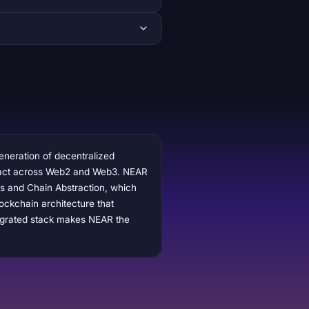
generation of decentralized
nteract across Web2 and Web3. NEAR
ts and Chain Abstraction, which
ockchain architecture that
tegrated stack makes NEAR the