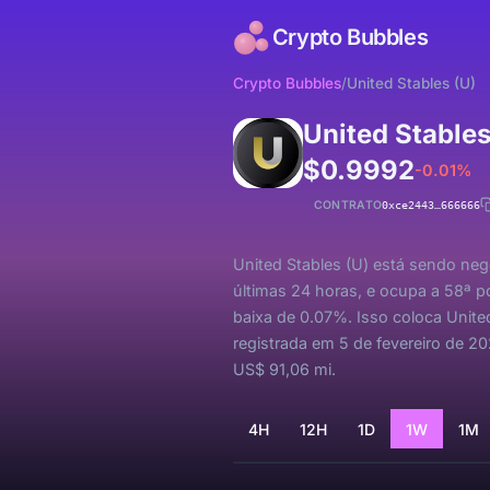
Crypto Bubbles
Crypto Bubbles
/
United Stables (U)
United Stable
$0.9992
-0.01%
CONTRATO
0xce2443…666666
United Stables (U) está sendo neg
últimas 24 horas, e ocupa a 58ª p
baixa de 0.07%. Isso coloca Unite
registrada em 5 de fevereiro de 
US$ 91,06 mi.
4H
12H
1D
1W
1M