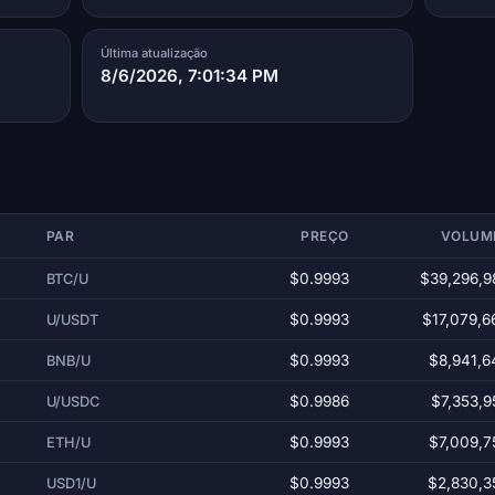
Última atualização
8/6/2026, 7:01:34 PM
PAR
PREÇO
VOLUM
$0.9993
$39,296,9
BTC/U
$0.9993
$17,079,6
U/USDT
$0.9993
$8,941,6
BNB/U
$0.9986
$7,353,9
U/USDC
$0.9993
$7,009,7
ETH/U
$0.9993
$2,830,3
USD1/U