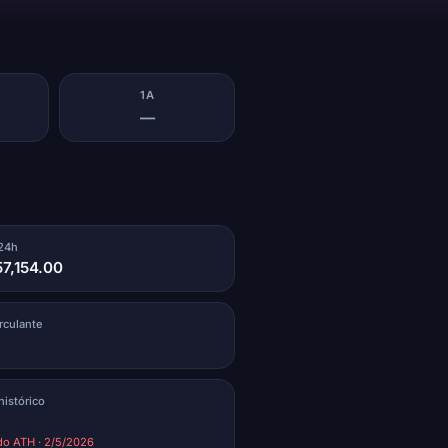
1A
—
24h
7,154.00
irculante
istórico
o ATH · 2/5/2026