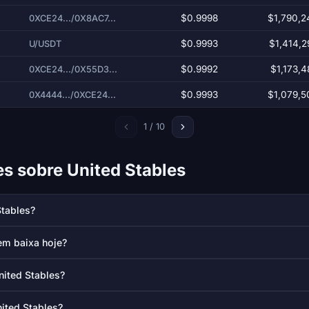
$0.9998
$1,790,2
0XCE24.../0X8AC7...
$0.9993
$1,414,2
U/USDT
$0.9992
$1,173,4
0XCE24.../0X55D3...
$0.9993
$1,079,5
0X4444.../0XCE24...
1 / 10
s sobre United Stables
Stables?
em baixa hoje?
nited Stables?
nited Stables?