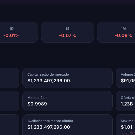
1D
1S
1M
-0.01%
-0.07%
-0.06%
Capitalização de mercado
Volume 
$1,233,497,296.00
$91,05
Mínimo 24h
Oferta c
$0.9989
1.23B
Avaliação totalmente diluída
Máximo h
$1,233,497,296.00
$1.01
-0.85% d