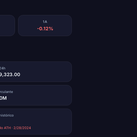
1A
-0.12%
24h
9,323.00
irculante
00M
istórico
do ATH · 2/28/2024