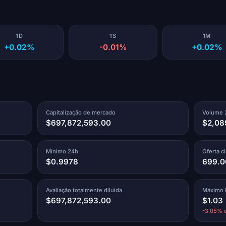
1D
1S
1M
+0.02%
-0.01%
+0.02%
Capitalização de mercado
Volume 
$697,872,593.00
$2,08
Mínimo 24h
Oferta c
$0.9978
699.
Avaliação totalmente diluída
Máximo h
$697,872,593.00
$1.03
-3.05% 