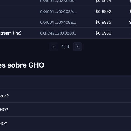
$0.9974
0X40D1.../0XA0B8...
$0.9992
0X40D1.../0XC02A...
$0.9985
0X40D1.../0X4C9E...
tream (Ink)
$0.9989
0XFC42.../0X0200...
1 / 4
es sobre GHO
hoje?
GHO?
GHO?