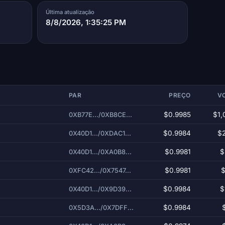
Última atualização
8/8/2026, 1:35:25 PM
PAR
PREÇO
V
$0.9985
$1,
0XB77E.../0XB8CE...
$0.9984
$
0X40D1.../0XDAC1...
$0.9981
$
0X40D1.../0XA0B8...
$0.9981
$
0XFC42.../0X7547...
$0.9984
$
0X40D1.../0X9D39...
$0.9984
0X5D3A.../0X7DFF...