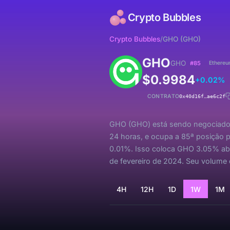
Crypto Bubbles
Crypto Bubbles
/
GHO (GHO)
GHO
GHO
#85
Ethereu
$0.9984
+0.02%
CONTRATO
0x40d16f…ae6c2f
GHO (GHO) está sendo negociado a
24 horas, e ocupa a 85ª posição p
0.01%. Isso coloca GHO 3.05% aba
de fevereiro de 2024. Seu volume
4H
12H
1D
1W
1M
Carregando...