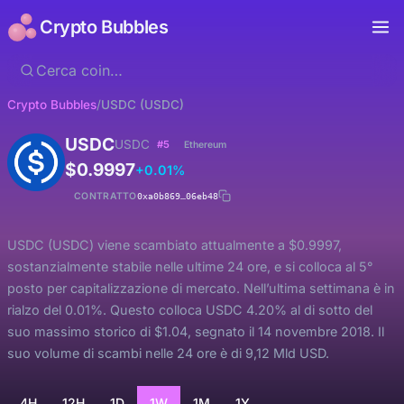
Crypto Bubbles
Crypto Bubbles
/
USDC (USDC)
USDC
USDC
#5
Ethereum
$0.9997
+0.01%
CONTRATTO
0xa0b869…06eb48
USDC (USDC) viene scambiato attualmente a $0.9997,
sostanzialmente stabile nelle ultime 24 ore, e si colloca al 5°
posto per capitalizzazione di mercato. Nell’ultima settimana è in
rialzo del 0.01%. Questo colloca USDC 4.20% al di sotto del
suo massimo storico di $1.04, segnato il 14 novembre 2018. Il
suo volume di scambi nelle 24 ore è di 9,12 Mld USD.
4H
12H
1D
1W
1M
1Y