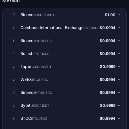
Mercati
Binance
$1.00
1
USDC/USDT
Coinbase International Exchange
$0.9994
2
BTC/USDC
Binance
$0.9994
3
BTC/USDC
Bullish
$0.9994
4
BTC/USDC
Tapbit
$0.9999
5
USDC/USDT
WEEX
$0.9994
6
BTC/USDC
Binance
$0.9994
7
ETH/USDC
Bybit
$0.9999
8
USDC/USDT
BTCC
$0.9994
9
BTC/USDC