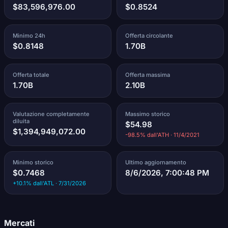
$83,596,976.00
$0.8524
Minimo 24h
Offerta circolante
$0.8148
1.70B
Offerta totale
Offerta massima
1.70B
2.10B
Valutazione completamente
Massimo storico
diluita
$54.98
$1,394,949,072.00
-98.5% dall'ATH · 11/4/2021
Minimo storico
Ultimo aggiornamento
$0.7468
8/6/2026, 7:00:48 PM
+10.1% dall'ATL · 7/31/2026
Mercati