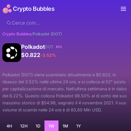
Crypto Bubbles
Crypto Bubbles
/
Polkadot (DOT)
Polkadot
DOT
#52
$0.822
-3.52%
Polkadot (DOT) viene scambiato attualmente a $0.822, in
ribasso del 3.52% nelle ultime 24 ore, e si colloca al 52° posto
per capitalizzazione di mercato. Nell’ultima settimana è in rialzo
del 6.22%. Questo colloca Polkadot 98.50% al di sotto del suo
massimo storico di $54.98, segnato il 4 novembre 2021. Il suo
volume di scambi nelle 24 ore è di 83,60 Mln USD.
4H
12H
1D
1W
1M
1Y