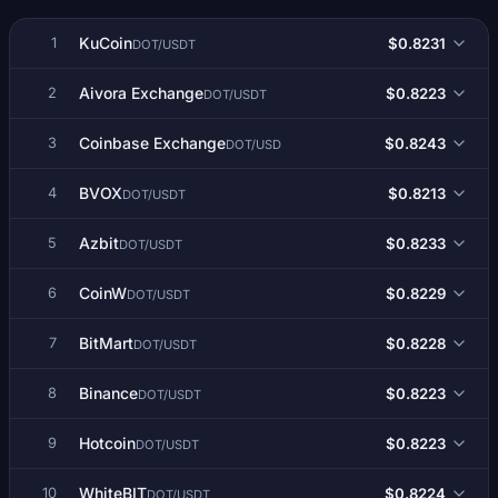
KuCoin
$0.8231
1
DOT/USDT
Aivora Exchange
$0.8223
2
DOT/USDT
Coinbase Exchange
$0.8243
3
DOT/USD
BVOX
$0.8213
4
DOT/USDT
Azbit
$0.8233
5
DOT/USDT
CoinW
$0.8229
6
DOT/USDT
BitMart
$0.8228
7
DOT/USDT
Binance
$0.8223
8
DOT/USDT
Hotcoin
$0.8223
9
DOT/USDT
WhiteBIT
$0.8224
10
DOT/USDT