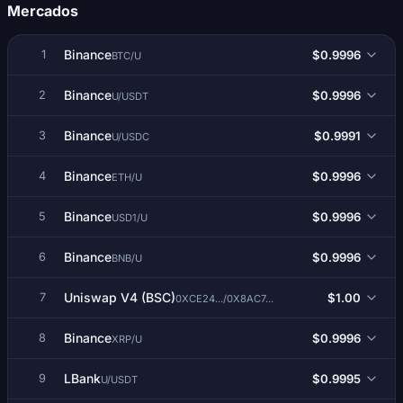
Mercados
Binance
$0.9996
1
BTC/U
Binance
$0.9996
2
U/USDT
Binance
$0.9991
3
U/USDC
Binance
$0.9996
4
ETH/U
Binance
$0.9996
5
USD1/U
Binance
$0.9996
6
BNB/U
Uniswap V4 (BSC)
$1.00
7
0XCE24.../0X8AC7...
Binance
$0.9996
8
XRP/U
LBank
$0.9995
9
U/USDT