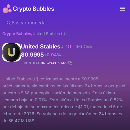
Crypto Bubbles
Crypto Bubbles
/
United Stables (U)
United Stables
U
#58
BNB Chain
$0.9995
+0.04%
CONTRATO
0xce2443…666666
United Stables (U) cotiza actualmente a $0.9995,
prácticamente sin cambios en las últimas 24 horas, y ocupa el
puesto n.º 58 por capitalización de mercado. En la última
semana baja un 0.01%. Esto sitúa a United Stables un 0.82%
por debajo de su máximo histórico de $1.01, marcado el 5 de
febrero de 2026. Su volumen de negociación en 24 horas es
de 85,47 M US$.