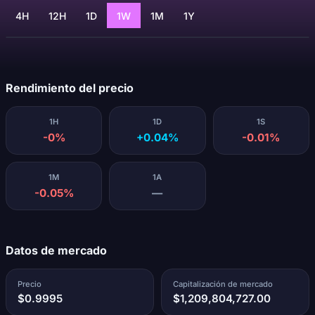
4H
12H
1D
1W
1M
1Y
Cargando...
Rendimiento del precio
1H
1D
1S
-0%
+0.04%
-0.01%
1M
1A
-0.05%
—
Datos de mercado
Precio
Capitalización de mercado
$0.9995
$1,209,804,727.00