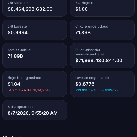
24t Volumen
24t Hojeste
$8,464,293,632.00
$1.00
24t Laveste
Cirkulerende udbud
$0.9994
71.89B
Samlet udbud
Fuldt udvandet
vaerdiansaettelse
71.89B
$71,868,430,844.00
Hojeste nogensinde
Laveste nogensinde
$1.04
$0.8776
-4.2% fra ATH · 11/14/2018
+13.9% fra ATL · 3/11/2023
Sidst opdateret
8/7/2026, 9:55:20 AM