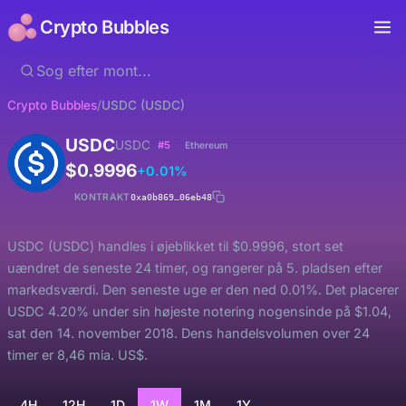
Crypto Bubbles
Crypto Bubbles
/
USDC (USDC)
USDC
USDC
#5
Ethereum
$0.9996
+0.01%
KONTRAKT
0xa0b869…06eb48
USDC (USDC) handles i øjeblikket til $0.9996, stort set
uændret de seneste 24 timer, og rangerer på 5. pladsen efter
markedsværdi. Den seneste uge er den ned 0.01%. Det placerer
USDC 4.20% under sin højeste notering nogensinde på $1.04,
sat den 14. november 2018. Dens handelsvolumen over 24
timer er 8,46 mia. US$.
4H
12H
1D
1W
1M
1Y