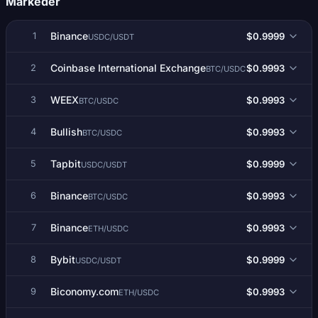
Markeder
Binance
$0.9999
1
USDC/USDT
Coinbase International Exchange
$0.9993
2
BTC/USDC
WEEX
$0.9993
3
BTC/USDC
Bullish
$0.9993
4
BTC/USDC
Tapbit
$0.9999
5
USDC/USDT
Binance
$0.9993
6
BTC/USDC
Binance
$0.9993
7
ETH/USDC
Bybit
$0.9999
8
USDC/USDT
Biconomy.com
$0.9993
9
ETH/USDC