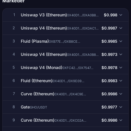
Markeder
Uniswap V3 (Ethereum)
$0.998
1
0X40D1.../0XA0B8...
Uniswap V4 (Ethereum)
$0.9987
2
0X40D1.../0XDAC1...
Fluid (Plasma)
$0.9985
3
0XB77E.../0XB8CE...
Uniswap V4 (Ethereum)
$0.9973
4
0X40D1.../0XA0B8...
Uniswap V4 (Monad)
$0.9978
5
0XFC42.../0X7547...
Fluid (Ethereum)
$0.9983
6
0X40D1.../0X9D39...
Curve (Ethereum)
$0.9986
7
0X40D1.../0X4C9E...
Gate
$0.9977
8
GHO/USDT
Curve (Ethereum)
$0.9986
9
0X40D1.../0XC02A...