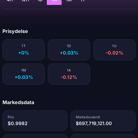
Indlaeser...
Prisydelse
1T
1D
1U
+0%
+0.03%
-0.02%
1M
1A
+0.03%
-0.12%
Markedsdata
Pris
Markedsvaerdi
$0.9982
$697,719,121.00