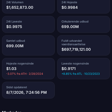
24t Volumen
24t Hojeste
$1,652,873.00
$0.9984
24t Laveste
Cirkulerende udbud
$0.9975
699.00M
Samlet udbud
Fuldt udvandet
vaerdiansaettelse
699.00M
$697,719,121.00
Hojeste nogensinde
Laveste nogensinde
$1.03
$0.9171
-3.07% fra ATH · 2/28/2024
+8.85% fra ATL · 10/23/2023
Sidst opdateret
8/7/2026, 7:24:56 PM