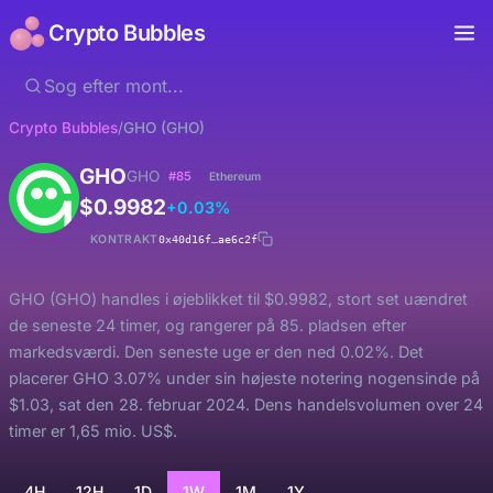
Crypto Bubbles
Crypto Bubbles
/
GHO (GHO)
GHO
GHO
#85
Ethereum
$0.9982
+0.03%
KONTRAKT
0x40d16f…ae6c2f
GHO (GHO) handles i øjeblikket til $0.9982, stort set uændret
de seneste 24 timer, og rangerer på 85. pladsen efter
markedsværdi. Den seneste uge er den ned 0.02%. Det
placerer GHO 3.07% under sin højeste notering nogensinde på
$1.03, sat den 28. februar 2024. Dens handelsvolumen over 24
timer er 1,65 mio. US$.
4H
12H
1D
1W
1M
1Y