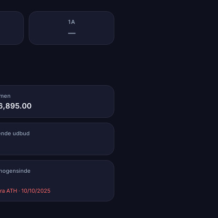
1A
—
umen
6,895.00
rende udbud
 nogensinde
ra ATH · 10/10/2025