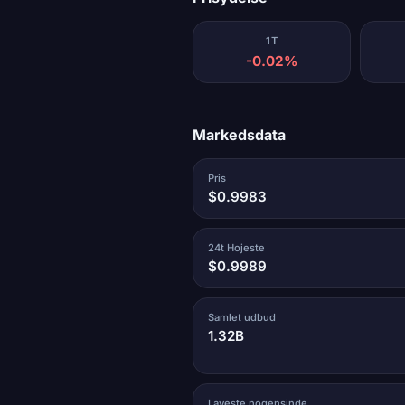
1T
-0.02%
Markedsdata
Pris
$0.9983
24t Hojeste
$0.9989
Samlet udbud
1.32B
Laveste nogensinde