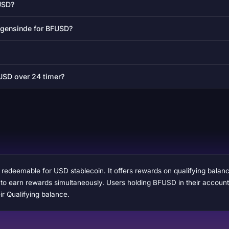
USD?
ogensinde for BFUSD?
USD over 24 timer?
redeemable for USD stablecoin. It offers rewards on qualifying balan
to earn rewards simultaneously. Users holding BFUSD in their account w
ir Qualifying balance.