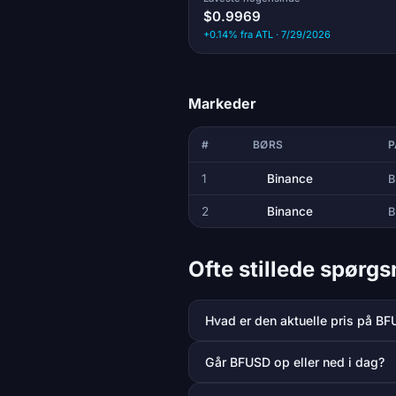
$0.9969
+0.14% fra ATL · 7/29/2026
Markeder
#
BØRS
P
1
Binance
B
2
Binance
B
Ofte stillede spør
Hvad er den aktuelle pris på B
Går BFUSD op eller ned i dag?