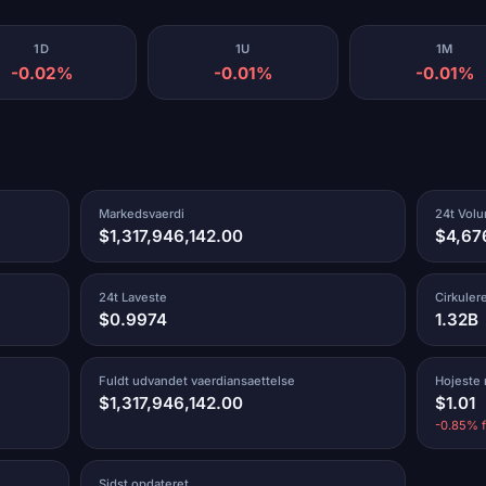
1D
1U
1M
-0.02%
-0.01%
-0.01%
Markedsvaerdi
24t Vol
$1,317,946,142.00
$4,67
24t Laveste
Cirkule
$0.9974
1.32B
Fuldt udvandet vaerdiansaettelse
Hojeste
$1,317,946,142.00
$1.01
-0.85% f
Sidst opdateret